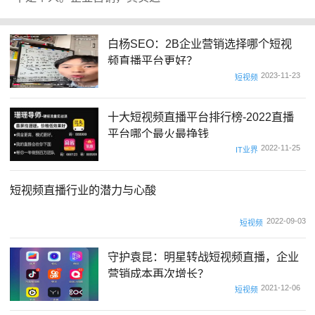
白杨SEO：2B企业营销选择哪个短视
频直播平台更好？
2023-11-23
短视频
十大短视频直播平台排行榜-2022直播
平台哪个最火最挣钱
2022-11-25
IT业界
短视频直播行业的潜力与心酸
2022-09-03
短视频
守护袁昆：明星转战短视频直播，企业
营销成本再次增长？
2021-12-06
短视频