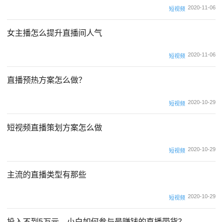
2020-11-06
短视频
女主播怎么提升直播间人气
2020-11-06
短视频
直播预热方案怎么做？
2020-10-29
短视频
短视频直播策划方案怎么做
2020-10-29
短视频
主流的直播类型有那些
2020-10-29
短视频
投入不到5万元，小白如何参与最赚钱的直播带货？