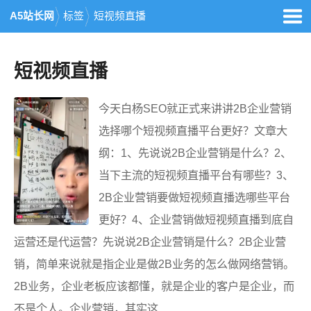
A5站长网
标签
短视频直播
短视频直播
今天白杨SEO就正式来讲讲2B企业营销
选择哪个短视频直播平台更好？文章大
纲：1、先说说2B企业营销是什么？2、
当下主流的短视频直播平台有哪些？3、
2B企业营销要做短视频直播选哪些平台
更好？4、企业营销做短视频直播到底自
运营还是代运营？先说说2B企业营销是什么？2B企业营
销，简单来说就是指企业是做2B业务的怎么做网络营销。
2B业务，企业老板应该都懂，就是企业的客户是企业，而
不是个人。企业营销，其实这