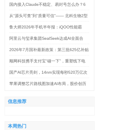
万，法务岗高达160万！
国内接入Claude不稳定、易封号怎么办？6
大AI中转服务API接入对比
从“源头可查”到“质量可信”—— 北科生物2型
糖尿病项目如何实现“药品级质控”
鲁大师2026年手机半年报：iQOO性能霸
榜，天玑9500统治延续，OPPO蝉联流畅双
阿里云与玺承集团SealSeek达成AI全面合
榜冠军
作，共建电商AI新生态
2026年7月国补最新政策：第三批625亿补贴
正式落地！京东手机家电空调电脑各品类国
顺网科技携手支付宝“碰一下”，重塑线下电
补怎么领？学生专属优惠补贴领取攻略来
竞新体验
国产AI芯片亮剑，14nm实现每秒520万亿次
了！
运算
苹果调整芯片路线图加速AI布局，股价创历
史新高
信息推荐
本周热门