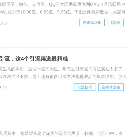
7月数据显示，微信、支付宝、QQ三大国民应用位列MAU（月活跃用户
AU分别为10.96亿、6.83亿、5.69亿。下图是刚截得数据，大家可
线用户是2亿多。此文档主要讨论基于QQ这个渠道拓展用户的方
自媒体营销
QQ群
0:03
要讨论基于QQ这个渠道进行的拓展用户（心理咨询类用户为例子）
引流，这4个引流渠道最精准
切生意的本质，这话一点不为过。那怎么引流呢？方法实在太多了，
和方法层出不穷，网上还有很多引流方法都是唬人的根本没用。那么
流，怎么自学成为引流高手呢？准哥给大家简单说几个精准引流的渠
引流技巧
自媒体营销
8:44
百度贴吧有人问百度贴吧现在做引流还有效果吗？当然！贴吧都有各
业贴吧，地
入局其中，都希望从这个庞大的流量池里分一杯羹。他们当中，有