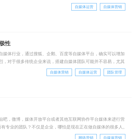
干货，可以发挥以下几个作用：1.
自媒体运营
自媒体营销
极性
自媒体行业，通过搜狐、企鹅、百度等自媒体平台，确实可以增加
烈，对于很多传统企业来说，搭建自媒体团队可能并不容易，尤其
内容编辑即可，也就是招聘一个软文写手，当然这是
自媒体营销
自媒体运营
团队管理
贴吧，微博，媒体开放平台或者其他互联网协作平台媒体来进行营
否有专业的团队？不仅是企业，哪怕是现在正在做自媒体的很多人。
本地旅游企业每月花费2万，招了5个年轻人来做
网络营销
自媒体营销