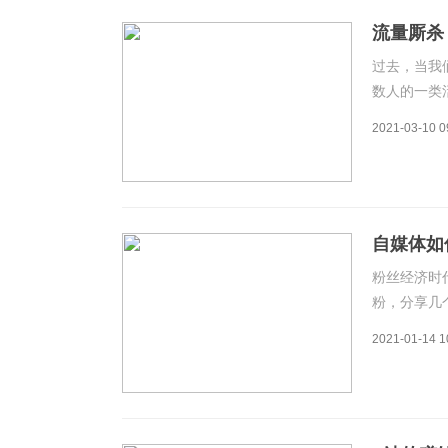
流量厮杀
过去，当我
数人的一类
容平台的迅
2021-03-10 0
捷地展示自
让演讲在中
自媒体如
粉丝经济时
粉，分享几
划，一定要
2021-01-14 1
内容。比如
识或者美食