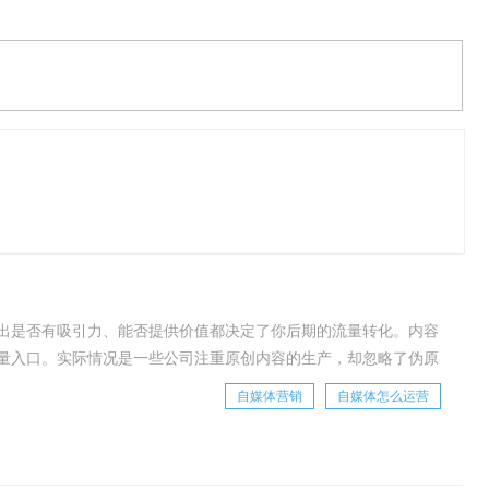
伪原创的优势在于：成本低、可批量复制、运营难度低。对于自
品牌做原创，渠道做伪原创是公司拓流的最佳选择。做伪原创内
程：了解平台规则、持续输出内容、分析
出是否有吸引力、能否提供价值都决定了你后期的流量转化。内容
量入口。实际情况是一些公司注重原创内容的生产，却忽略了伪原
量复制、运营难度低。对于自媒体内容生产，品牌做
自媒体营销
自媒体怎么运营