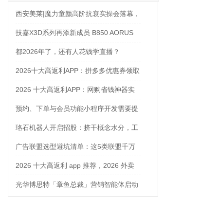
西安美莱|魔力童颜高阶抗衰实操会落幕，
解锁自然年轻新姿态
技嘉X3D系列再添新成员 B850 AORUS
ELITE X3D主板强化性能体验
都2026年了，还有人花钱学直播？
2026十大高返利APP：拼多多优惠券领取
攻略
2026 十大高返利APP：网购省钱神器实
测对比
预约、下单与会员功能小程序开发需要提
前确认什么
珞石机器人开启招股：挤干概念水分，工
业、协作、具身三箭齐发
广告联盟选型避坑清单：这5类联盟千万
别碰
2026 十大高返利 app 推荐，2026 外卖
优惠券在哪领？网购平价神器测评
光华博思特「章鱼总裁」营销智能体启动
内测，引领咨询行业模式革命