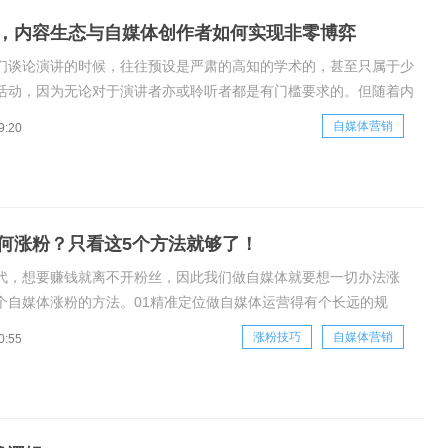
，内容生态与自媒体创作者如何实现非零博弈
们谈论演讲的时候，往往预设是严肃的高知的学术的，甚至只属于少
活动，因为无论对于演讲者亦或聆听者都是有门槛要求的。但随着内
速发展，越来越多在不同领域拥有专长和独特观点的人们也能够更便
自媒体营销
9:20
我传达知识的时候，内容平台发掘了演讲的另一种可能性。他们努力
国内容生态
何涨粉？只看这5个方法就够了！
代，想要赚钱就离不开粉丝，因此我们做自媒体就要想一切办法涨
个自媒体涨粉的方法。01精准定位做自媒体运营得有个长远的规
做好定位，针对想要吸引的粉丝人群选择领域，输出对用户有价值的
涨粉技巧
自媒体营销
0:55
你是想吸引宝妈，那么就可以做育儿或者美食领域，就可以写育儿知
制作类的内容。