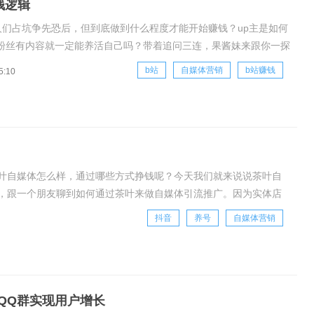
钱逻辑
人们占坑争先恐后，但到底做到什么程度才能开始赚钱？up主是如何
粉丝有内容就一定能养活自己吗？带着追问三连，果酱妹来跟你一探
0万粉up主年收入7万，每千播放赚1元所有人都说B站商业化起步晚，
b站
自媒体营销
b站赚钱
5:10
up主赚到钱的路上，B站其实操碎了心。2016年，“up主充电计
叶自媒体怎么样，通过哪些方式挣钱呢？今天我们就来说说茶叶自
，跟一个朋友聊到如何通过茶叶来做自媒体引流推广。因为实体店
不管是企业还是实体店铺，业绩都在直线下滑。大家
抖音
养号
自媒体营销
QQ群实现用户增长