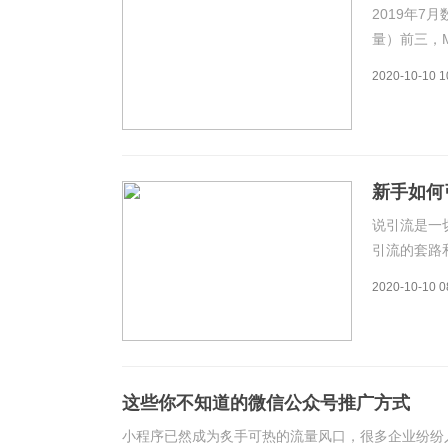
2019年
量）前三，M
以数数，在
2020-10-10 1
式。此文主
的
新手如何
说引流是一
引流的套路
新手怎么引
2020-10-10 0
道吧：一、
种分类，行
这些你不知道的微信公众号推广方式
小程序已然成为炙手可热的流量风口，很多企业纷纷