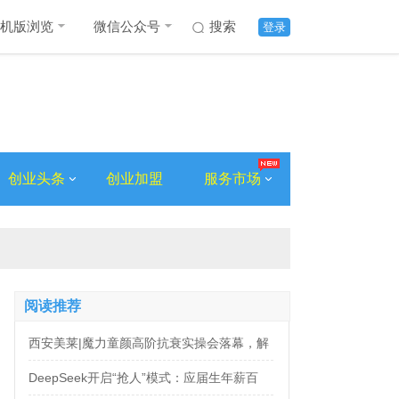
机版浏览
微信公众号
搜索
登录
创业头条
创业加盟
服务市场
阅读推荐
西安美莱|魔力童颜高阶抗衰实操会落幕，解
锁自然年轻新姿态
DeepSeek开启“抢人”模式：应届生年薪百