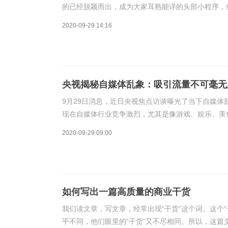
的已经脱颖而出，成为大家耳熟能详的头部小程序，
大家跳出这个推广泥沼，我们盘点了以下五大类、共
2020-09-29 14:16
央视揭秘自媒体乱象：吸引流量不可毫无
9月29日消息，近日央视焦点访谈曝光了当下自媒
现在自媒体行业竞争激烈，尤其是像游戏、娱乐、美
工作就是吸引观众，提高文章或短视频的点击率。而
2020-09-29 09:00
如何写出一篇高质量的商业干货
我们读文章，写文章，经常出现“干货”这个词。这个
平不同，他们眼里的“干货”又不尽相同。所以，这篇文