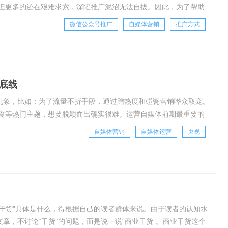
但更多的还在艰难求索，深陷推广泥沼无法自拔。因此，为了帮助
计21种推广方式，下面我们一一来看。一、搜索优
微信公众号推广
自媒体营销
推广方式
底线
体乱象，比如：为了流量不折手段，通过蹭热度和碰瓷营销哗众取宠。
食等热门主题，想要脱颖而出确实很难。运营自媒体前期最重要的
策划优质的内容，不仅耗时费力，还需要一笔投
自媒体营销
自媒体运营
央视
“干货”具体是什么，得根据自己的读者群体来说。由于读者的认知水
章，不讨论“干货”的问题，而是说一说“商业干货”。商业干货这个