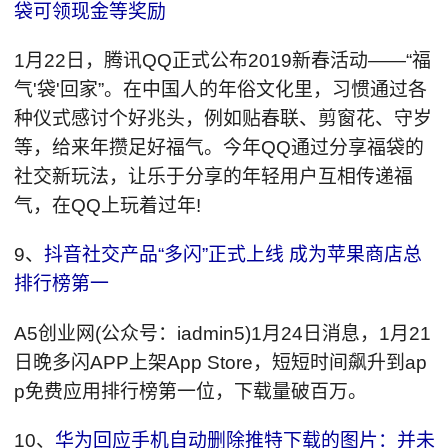
袋可领现金等奖励
1月22日，腾讯QQ正式公布2019新春活动——“福
气'袋'回家”。在中国人的年俗文化里，习惯通过各
种仪式感讨个好兆头，例如贴春联、剪窗花、守岁
等，给来年攒足好福气。今年QQ通过分享福袋的
社交新玩法，让乐于分享的年轻用户互相传递福
气，在QQ上玩着过年!
9、
抖音社交产品“多闪”正式上线 成为苹果商店总
排行榜第一
A5创业网(公众号：iadmin5)1月24日消息，1月21
日晚多闪APP上架App Store，短短时间飙升到ap
p免费应用排行榜第一位，下载量破百万。
10、
华为回应手机自动删除推特下载的图片：并未