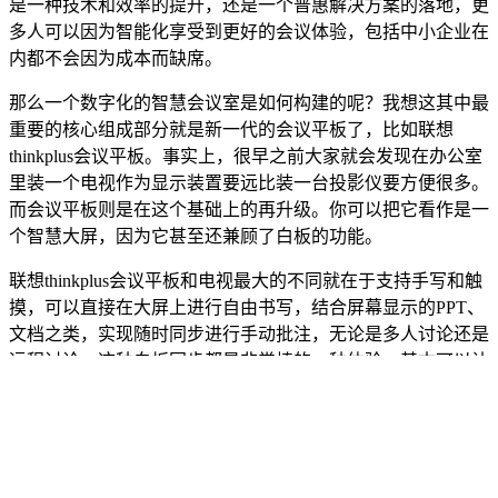
是一种技术和效率的提升，还是一个普惠解决方案的落地，更
多人可以因为智能化享受到更好的会议体验，包括中小企业在
内都不会因为成本而缺席。
那么一个数字化的智慧会议室是如何构建的呢？我想这其中最
重要的核心组成部分就是新一代的会议平板了，比如联想
thinkplus会议平板。事实上，很早之前大家就会发现在办公室
里装一个电视作为显示装置要远比装一台投影仪要方便很多。
而会议平板则是在这个基础上的再升级。你可以把它看作是一
个智慧大屏，因为它甚至还兼顾了白板的功能。
联想thinkplus会议平板和电视最大的不同就在于支持手写和触
摸，可以直接在大屏上进行自由书写，结合屏幕显示的PPT、
文档之类，实现随时同步进行手动批注，无论是多人讨论还是
远程讨论，这种白板同步都是非常棒的一种体验，基本可以让
各地的人都能有一种身临其境的感觉。
值得一提的是，它的可书写范围是一个无边画布，几乎可以写
无限大，同时加上缩略图导航、智能跟随模块、模块化插入等
多种功能，可以大幅提升大量板书的体验，最后还能把内容生