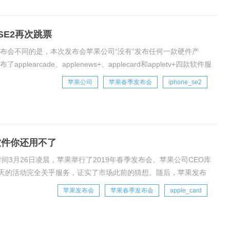
 SE2再次跳票
发布会不同的是，本次发布会苹果公司“没有”发布任何一款硬件产
arcade、applenews+、applecard和appletv+四款软件服
苹果公司
苹果春季发布会
iphone_se2
软件你还用不了
京时间3月26日凌晨，苹果举行了2019年春季发布会。苹果公司CEO库
天的活动完全关乎服务，证实了市场此前的猜想。随后，苹果发布
e、支付服务A
苹果发布会
苹果春季发布会
apple_card