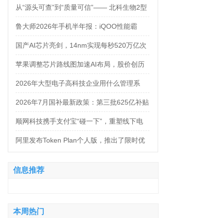
万，法务岗高达160万！
从“源头可查”到“质量可信”—— 北科生物2型
糖尿病项目如何实现“药品级质控”
鲁大师2026年手机半年报：iQOO性能霸
榜，天玑9500统治延续，OPPO蝉联流畅双
国产AI芯片亮剑，14nm实现每秒520万亿次
榜冠军
运算
苹果调整芯片路线图加速AI布局，股价创历
史新高
2026年大型电子高科技企业用什么管理系
统？四大服务商对比推荐
2026年7月国补最新政策：第三批625亿补贴
正式落地！京东手机家电空调电脑各品类国
顺网科技携手支付宝“碰一下”，重塑线下电
补怎么领？学生专属优惠补贴领取攻略来
竞新体验
阿里发布Token Plan个人版，推出了限时优
了！
惠，Qwen3.8-Max-Preview同步上线
信息推荐
本周热门