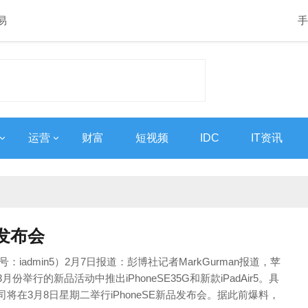
易
手
运营
财富
短视频
IDC
IT资讯
发布会
：iadmin5）2月7日报道：彭博社记者MarkGurman报道，苹
份举行的新品活动中推出iPhoneSE35G和新款iPadAir5。具
将在3月8日星期二举行iPhoneSE新品发布会。据此前爆料，