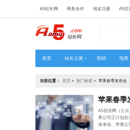
A5站长网
商务合作
域名注册
A5交
首页
站长之家
营销
电商
当前位置：
首页
>
热门标签
>
苹果春季发布会
苹果春季
A5创业网（公众号
果公司正计划在3月
体来说，苹果公司