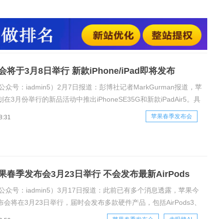
3将类似于2020年iPhoneSE2版本（基于iPhone8），但它将采用
，可能是A15，以及5G技术。预计
将于3月8日举行 新款iPhone/iPad即将发布
公众号：iadmin5）2月7日报道：彭博社记者MarkGurman报道，苹
在3月份举行的新品活动中推出iPhoneSE35G和新款iPadAir5。具
公司将在3月8日星期二举行iPhoneSE新品发布会。据此前爆料，
苹果春季发布会
8:31
eSE3将类似于2020年iPh
春季发布会3月23日举行 不会发布最新AirPods
公众号：iadmin5）3月17日报道：此前已有多个消息透露，苹果今
会将在3月23日举行，届时会发布多款硬件产品，包括AirPods3、
o2021款、蓝牙追踪器等，但是现在的消息显示，这次发布会不会发布