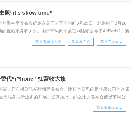
t's show time”
019年苹果春季发布会确定在美国太平洋时间3月25日，北京时间3月26
应该与新的视频服务有关系。由于苹果此前的官网陆续公布了AirPods2、新
苹果春季发布会
苹果发布会
苹果开发布会
代“iPhone ”扛营收大旗
ar的史蒂夫乔布斯剧院举行新品发布会。比较有意思的是苹果公司的这届
重于服务型新业务的开展。当真如此，那么此次发布会便是苹果公
新服务名为AppleNewsM
苹果春季发布会