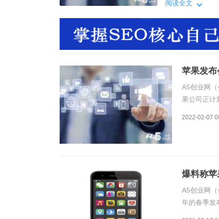
新款iPhoneSE
阅读全文
更快的A系列芯片
苹果发布会
A5创业网（
果公司正计划
体来说，苹果
2022-02-07 0
新款iPhon
爆料称苹果
A5创业网（
年的春季发布
iPadPr