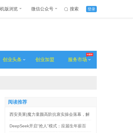
机版浏览
微信公众号
搜索
登录
创业头条
创业加盟
服务市场
阅读推荐
西安美莱|魔力童颜高阶抗衰实操会落幕，解
锁自然年轻新姿态
DeepSeek开启“抢人”模式：应届生年薪百