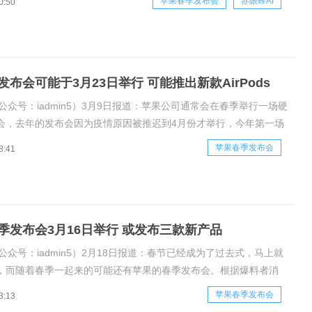
苹果春季发布会
赤眼蜂AI
0:50
s3。最近苹果供应链分析师郭明錤的报告中也指出，A
布会可能于3月23日举行 可能推出新款AirPods
公众号：iadmin5）3月9日报道：苹果公司通常会在春季举行一场硬
会，去年的发布会因为疫情原因被推迟到4月份才举行，今年第一场
在3月份举行，根据海外爆料者JonProsser的消息，在3月23日苹
苹果春季发布会
8:41
会将召开。苹果今年的春季发布会可能会推出以下几款硬件产品:
季发布会3月16日举行 或发布三款新产品
公众号：iadmin5）2月18日报道：春节已经成为了过去式，马上就
，而随着春季一起来的可能还有苹果的春季发布会。根据爆料者消
于3月16日举行春季新品发布会。该爆料者表示本次发布会的新品有
苹果春季发布会
3:13
admini和AirTags，另外苹果AppleCard也会宣布