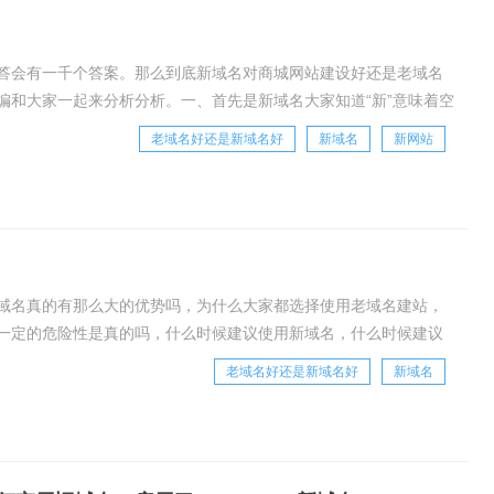
答会有一千个答案。那么到底新域名对商城网站建设好还是老域名
编和大家一起来分析分析。一、首先是新域名大家知道“新”意味着空
抹，甚至刻上我们的个性印记。1.新域名构成
老域名好还是新域名好
新域名
新网站
域名真的有那么大的优势吗，为什么大家都选择使用老域名建站，
一定的危险性是真的吗，什么时候建议使用新域名，什么时候建议
。二、老域名具有一定的危险性。三、不能一心为了
老域名好还是新域名好
新域名