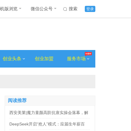
机版浏览
微信公众号
搜索
登录
创业头条
创业加盟
服务市场
阅读推荐
西安美莱|魔力童颜高阶抗衰实操会落幕，解
锁自然年轻新姿态
DeepSeek开启“抢人”模式：应届生年薪百