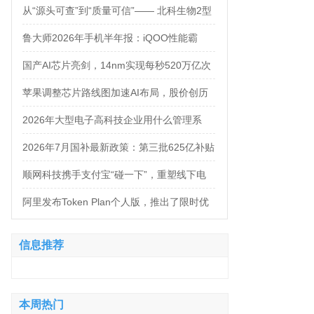
万，法务岗高达160万！
从“源头可查”到“质量可信”—— 北科生物2型
糖尿病项目如何实现“药品级质控”
鲁大师2026年手机半年报：iQOO性能霸
榜，天玑9500统治延续，OPPO蝉联流畅双
国产AI芯片亮剑，14nm实现每秒520万亿次
榜冠军
运算
苹果调整芯片路线图加速AI布局，股价创历
史新高
2026年大型电子高科技企业用什么管理系
统？四大服务商对比推荐
2026年7月国补最新政策：第三批625亿补贴
正式落地！京东手机家电空调电脑各品类国
顺网科技携手支付宝“碰一下”，重塑线下电
补怎么领？学生专属优惠补贴领取攻略来
竞新体验
阿里发布Token Plan个人版，推出了限时优
了！
惠，Qwen3.8-Max-Preview同步上线
信息推荐
本周热门