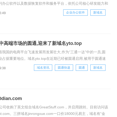
列办公软件以及数据恢复软件和服务平台，依托公司核心研发能力和
分析系统，用户累计数千万，成为国内知名的软件厂商。在公司成立
企业办公软件
新域名
6:49
终于重金拿下PDF.CN域名，嗨格式PDF在线工具强势来袭!嗨格式
高端市场的圆通,迎来了新域名yto.top
着我国的电商平台飞速发展而发展壮大,作为“三通一达”中的一员,圆
占据重要地位。域名yto.top在近期已经被圆通启用,被用于圆通速
。通过whois信息查询,yto.top早在2017年就被圆通注册,该域名直
域名资讯
圆通快递
圆通
新域名
9:38
牌名称“YTO”,是一个不错的品牌域名,简短易记
an.com
购了英文组合域名GreatStuff.com，并启用跳转。目前访问该
t.com。三拼域名jinrongxue.com一口价18000元易主，域名有“金