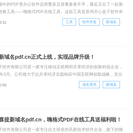
市场中的PDF类办公软件品类繁多且质量参差不齐，最近又出了一款新
线转换工具——嗨格式PDF在线工具。这款工具是苏州开心盒子软件有
金购下新域名PDF.CN，在其原嗨格式PDF转换器基础上，发展出的
工具
软件开发
新域名
8:31
处理工具。关于这款在线工具，今天可以通过以下几点来了解一下！第
新域名pdf.cn正式上线，实现品牌升级！
子软件有限公司是一家专注移动互联网和共享经济的创新科技企业，
15年3月。公司致力于以共享经济实践响应中国互联网创新战略，充分
技能人才资源的整合优势，打造一个优质的技能共享平台。在公司成
域名资讯
新域名
0:56
开心盒子重金拿下pdf.cn域名，宣布嗨格式PDF在线工具正式上线!
喜提新域名pdf.cn，嗨格式PDF在线工具送福利啦！
子软件有限公司是一家专注自主研发的高新技术软件企业，旗下的嗨