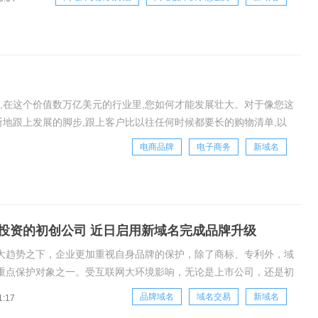
不可少的经历，所以今天谢盼龙就和大家聊聊新域名新站被降权怎么
方法。新域
,在这个价值数万亿美元的行业里,您如何才能发展壮大。对于像您这
断地跟上发展的脚步,跟上客户比以往任何时候都要长的购物清单,以
个比以往更强大的品牌来与客户建立持
电商品牌
电子商务
新域名
投资的初创公司 近日启用新域名完成品牌升级
大趋势之下，企业更加重视自身品牌的保护，除了商标、专利外，域
重点保护对象之一。受互联网大环境影响，无论是上市公司，还是初
品牌域名已经愈发重视。近日得知，一家CRM服务初创公司
品牌域名
域名交易
新域名
1:17
rWorks为了对品牌进行全面升级，不仅更名为Copper，还启用了新的官