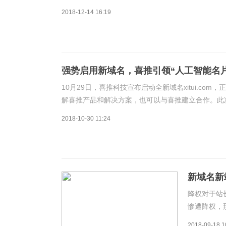
融学”之意，适合搭建金融类的平台。
2018-12-14 16:19
强势启用新域名，喜推引领“人工智能名
10月29日，喜推科技宣布启动全新域名xitui.c
解喜推产品和解决方案，也可以与喜推建立合作。此
销售管理能力。据了解，喜推是一家人专注于人工智
2018-10-30 11:24
新域名新
降权对于站
惨遭降权，
导致，网站
2018-09-18 1