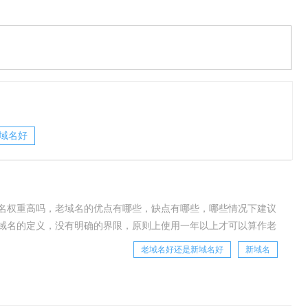
域名的区别：1、使用年限2、域名权重在正常情况下，域名使用
高，正是因为老域名权重高，才备受欢迎。不过、老域名未必就
重高，也未必适合。选择域名不能只看
域名好
名权重高吗，老域名的优点有哪些，缺点有哪些，哪些情况下建议
域名的定义，没有明确的界限，原则上使用一年以上才可以算作老
名权重在正常情况下，域名使用越久，权重就越高，
老域名好还是新域名好
新域名