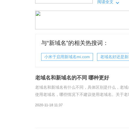
名。老域名与新
阅读全文
越久，权重就越
权重高，就算权
与“
新域名
”的相关热搜词：
小米于启用新域名mi.com
老域名好还是新
老域名和新域名的不同 哪种更好
老域名和新域名有什么不同，具体区别是什么，老域
使用老域名，哪些情况下不建议使用老域名。关于老
域名。老域名与新域名的区别：1、使用年限2、域
2020-11-18 11:37