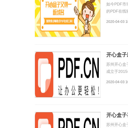
如今PDF
的PDF在
限公司花重
2020-04-03 1
PDF在线
一点
开心盒子
苏州开心盒
成立于20
利用对专业
2020-04-03 1
立5年之际，
开心盒
开心盒子
苏州开心盒