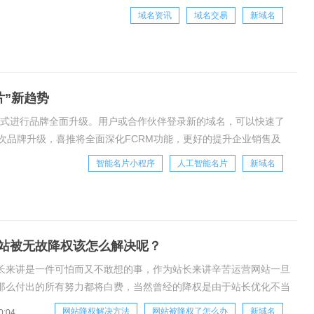
域名资讯
域名交易
新域名
片”新趋势
om，正式进行品牌全面升级。用户或合作伙伴登录新的域名，可以快速了
次品牌升级，喜推将全面深化FCRM功能，更好的提升企业销售及
能和区块链研发的互联网技术公司
智能名片小程序
人工智能名片
新域名
站被无故降权该怎么解决呢？
长来讲是一件可怕而又不敢想的事，作为站长来讲辛苦运营网站一旦
那么付出的所有努力都将白费，当然曾经的降权是由于站长优化不当
被降权的几率也是非常的小，除了灰色行业。但是现在降权似乎成为
网站降权解决方法
网站被降权了怎么办
新域名
0:04