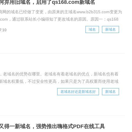
何弃用旧域名，启用了qs168.com新域名
网的域名已经做了变更，由原来的主域名www.b2b315.com变更为
168.com，通过联系站长小编得知了更改域名的原因。原因一：qs168
的代表性，域名字母中Q是汉字“勤”的拼音首字母，而S则是汉
域名
新域名
7:10
拼音首字母，开头的两个字母充分代表了“勤商”的含义。数字
，老域名的优势在哪里。老域名有着老域名的优点，新域名也有着
新域名权重低，不过安全性更高，如果只是为了高权重而使用老域
，完全没有使用的必要。新域名也好，老域名也罢，
老域名好还是新域名好
新域名
又得一新域名，强势推出嗨格式PDF在线工具