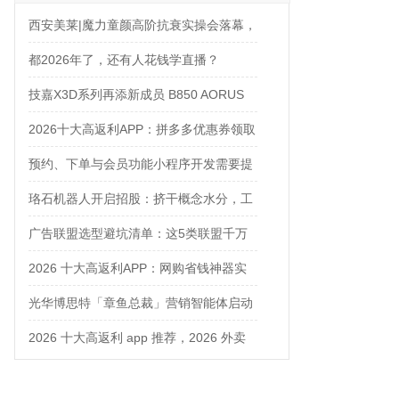
西安美莱|魔力童颜高阶抗衰实操会落幕，
解锁自然年轻新姿态
都2026年了，还有人花钱学直播？
技嘉X3D系列再添新成员 B850 AORUS
ELITE X3D主板强化性能体验
2026十大高返利APP：拼多多优惠券领取
攻略
预约、下单与会员功能小程序开发需要提
前确认什么
珞石机器人开启招股：挤干概念水分，工
业、协作、具身三箭齐发
广告联盟选型避坑清单：这5类联盟千万
别碰
2026 十大高返利APP：网购省钱神器实
测对比
光华博思特「章鱼总裁」营销智能体启动
内测，引领咨询行业模式革命
2026 十大高返利 app 推荐，2026 外卖
优惠券在哪领？网购平价神器测评