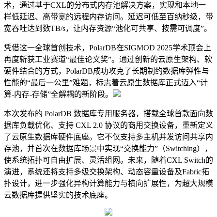
术，通过基于CXL的分布式内存池解决方案，实现和本地一
样低延迟、高带宽的远程内存访问。延迟可低至百纳秒级，带
宽吞吐达到数TB/s，让内存资源“池化可共享、按需可调度”。
凭借这一全球首创技术，PolarDB在SIGMOD 2025学术顶会上
再度斩获工业赛道“最佳论文奖”。通过创新的云原生架构、软
硬件结合的方式，PolarDB成功攻克了长期制约数据库弹性与
性能的“最后一公里”难题，标志着云原生数据库正式迈入“计
算-内存-存储”全解耦的新阶段。
本次发布的 PolarDB 数据库专用服务器，搭载全球首款面向数
据库负载优化、支持 CXL 2.0 协议的商用交换设备，重新定义
了云原生数据库硬件底座。它不仅支持多主机并发访问共享内
存池，并首次在数据库场景中实现“交换能力”（Switching），
使系统拓扑可自由扩展、灵活组网。未来，随着CXL Switch的
演进，系统还将支持多级交换架构、动态容量设备及Fabric拓
扑设计，进一步强化异构计算能力与横向扩展性，为超大规模
云数据库提供坚实的技术底座。