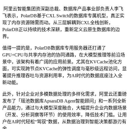
阿里云智能集团资深副总裁、数据库产品事业部负责人李飞
飞表示，PolarDB基于CXL Switch的数据库专属机型，真正实
现了内存资源随需而动。从三层解耦到CXL全栈创新，
PolarDB正以持续的技术深耕，重新定义云原生数据库的边
界。
值得一提的是，PolarDB数据库专用服务器还打通了
GPU+CPU与共享内存池的协同通路，在大模型推理等前沿场
景中，该架构有着广阔的应用前景。尤其在KVCache池化方
面，可实现跨节点KVCache的弹性调度与毫秒级远程访问，显
著提升推理吞吐与资源利用率，为AI时代的数据底座注入全
新动能。
此外，针对企业对多模数据处理的多样化需求，阿里云还重磅
发布了「瑶池数据库ApsaraDB Agent智能顾问」和一系列全新
产品能力，通过与大模型深度融合，大幅提升企业内数据场景
（开发、分析洞察等环节）的使用效率，降低技术门槛。让用
户在AI时代轻松“驾驭”数据，从数据治理到智能决策都游刃有
余。