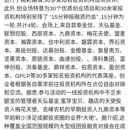
进行了精彩路演,30多家知名投资机构现场点评。
此外,创业场特意为30个优质创业项目和30余家投
资机构特别安排了 “15分钟投融资约会” ,15分钟为
一轮,共计4轮。会场上,来自首泰金信、天弘基金、
联想控股、西部资本、九鼎资本、梅花天使、盟麦
资本、瀚霖资本、信中利资本、磐霖资本、界石资
本、高投创投、达晨创投、金橙基金、复星南方、
坚果资本、原链资本、曲速创投、、清科集团、富
坤创投、洪泰基金、鼎祥资本、伯恩资本、盈创资
本、GPLP等30多家知名投资机构的代表落座。创
业者根据各自需求前往投资机构所在点位自由对接
和交流。据悉,参与活动的一线投资机构中不乏余
额宝的管理者天弘基金,蜜芽宝贝、趣店的天使投
资人梅花天使、吉峰农机的早期投资人九鼎资本等
早前鲜少涉足成都投资圈的业界“大佬”。据介绍,这
种覆盖全国范围规模的大型组团投融资对接会在成