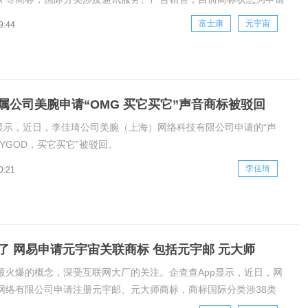
富士康
元宇宙
9:44
属公司美腕申请“OMG 买它买它”声音商标被驳回
p显示，近日，李佳琦公司美腕（上海）网络科技有限公司申请的“声
YGOD，买它买它”被驳回。
李佳琦
0:21
了 网易申请元宇宙关联商标 包括元宇邮 元大师
最火爆的概念，深受互联网大厂的关注。企查查App显示，近日，网
网络有限公司申请注册元宇邮、元大师商标，商标国际分类涉38类
目前商标状态为注册申请中。