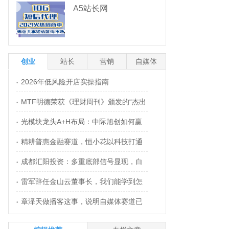
A5站长网
创业
站长
营销
自媒体
2026年低风险开店实操指南
•
MTF明德荣获《理财周刊》颁发的“杰出
•
光模块龙头A+H布局：中际旭创如何赢
卓越赞助商”奖项
•
精耕普惠金融赛道，恒小花以科技打通
得国际和国内资本双重认可？
•
成都汇阳投资：多重底部信号显现，白
实体融资梗阻
•
雷军辞任金山云董事长，我们能学到怎
酒板块迎来修复窗口
•
章泽天做播客这事，说明自媒体赛道已
么样的创业哲学？
•
经换人了