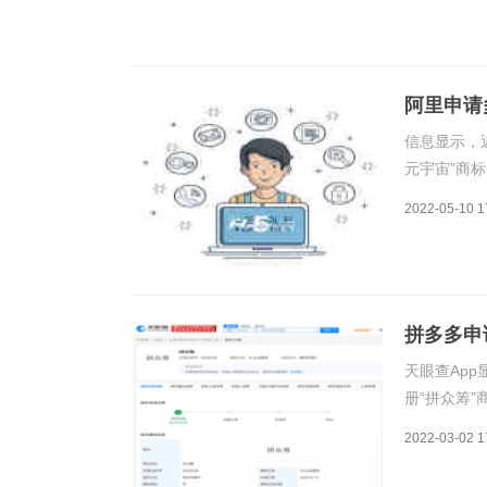
阿里申请
信息显示，
元宇宙”商
告销售、科
2022-05-10 1
拼多多申
天眼查Ap
册“拼众筹
态为申请中
2022-03-02 1