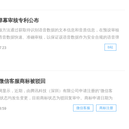
弹幕审核专利公布
核方法通过获取待识别语音数据的文本信息和音质信息，在预设审核
语音数据快速、准确审核，以保证该语音数据作为安全合规的语音弹
频中，提升用户观看视频时的参与体验。
b站
7:23
微信客服商标被驳回
网显示，近期，由腾讯科技（深圳）有限公司申请注册的“微信客
程状态均发生变更，目前商标状态为驳回复审中。商标申请日期为
7月，商标国际分类涉通讯服务、通讯服务等。
微信客服
商标注册
8:59